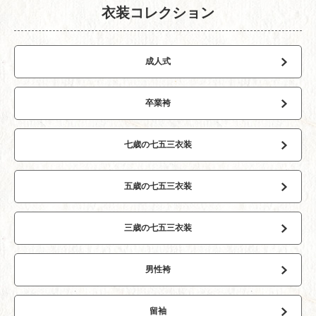
午後の紅茶
衣装コレクション
1 年前
スタッフの方々、ヘアメイクさん、着付けの方など、本当
に優しく親切でとても素敵な成人式になりました。
成人式
前撮りの時にレンタル振袖と母の振袖の2着を着て撮影して
頂くと言う、わがままも快く聞いてくださり、着物柄を表
紙にしたアルバムは一生の宝物になりました。スタジオで
卒業袴
もカジュアルな写真が撮ってくださり、親子共々大満足で
した。
七歳の七五三衣装
M
4 か月前
着物はとても素敵だったのに、着付けがあまりにも雑すぎ
五歳の七五三衣装
て式が始まる前に着崩れた。流れ作業ではなく、丁寧にや
ってほしかった。もう行くことはありません。卒業式の流
れ作業のために急遽雇った着付けの先生なのでしょうが、
三歳の七五三衣装
あまりにも雑で娘ともども非常に残念な思いをしました。
ひろさわみな
男性袴
1 年前
Instagramの広告を見て、成人式の振袖をレンタルしまし
た。
留袖