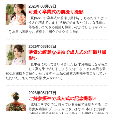
2026年08月09日
可愛く卒業式の前撮り撮影
夏休み中に卒業式の前撮り撮影をしちゃおう！とい
う方が増えています 学校が始まると忙しくなる前に
落ち着いてできる前撮り撮影いかがでしょうか？(´▽
｀*) 本日も素敵なお嬢様をご紹介です☆彡 白地の…
2026年08月08日
薄紫の綺麗な振袖で成人式の前撮り撮
影✨
夏本番になってまいりましたね 水分補給しながら楽
しく夏を乗り切りましょう では、さっそく本日も素
敵なお嬢様をご紹介いたします～ 上品な薄紫の振袖を着こなしてい
ただいたこちらのお嬢様 大人かわいく…
2026年08月07日
ご持参振袖で成人式の記念撮影♬
成城こそでやでは 持っている振袖で撮影をする「ご
持参振袖撮影プラン」がございます♬ 本日はご持参
の振袖を着て撮影をされたステキなお嬢様をご紹介で