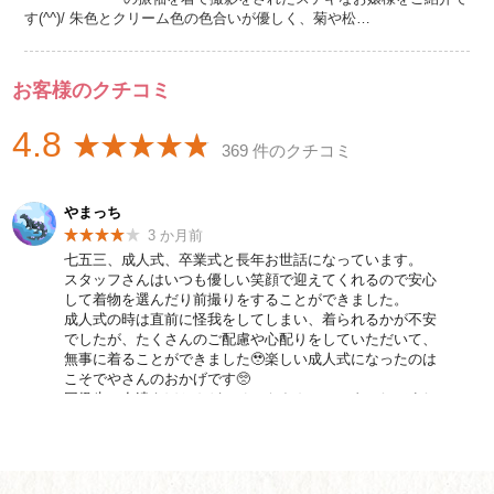
す(^^)/ 朱色とクリーム色の色合いが優しく、菊や松…
お客様のクチコミ
4.8
369 件のクチコミ
やまっち
3 か月前
七五三、成人式、卒業式と長年お世話になっています。
スタッフさんはいつも優しい笑顔で迎えてくれるので安心
して着物を選んだり前撮りをすることができました。
成人式の時は直前に怪我をしてしまい、着られるかが不安
でしたが、たくさんのご配慮や心配りをしていただいて、
無事に着ることができました🥹楽しい成人式になったのは
こそでやさんのおかげです🥺
同級生の友達もほとんどこそでやさんでレンタルしてまし
た！笑
写真は試着の時のですが、古典柄がいっぱいあるのでオス
スメのお店です😍