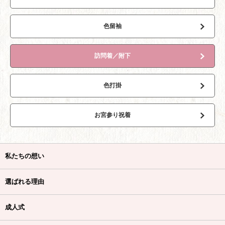
振袖の品揃えは古典柄中心に今風の着物まで豊富にあっ
て、和風セレクトショップと言う印象でした。髪飾りもす
ごい品揃えでした！
色留袖
スタッフ、カメラマン、ヘアメイクさん、着付けの先生も
皆若々しく、好印象で楽しく前撮りをしてもらい良い思い
出になりました。
訪問着／附下
最後1つだけ、、データのみ購入と言うプランがなかったの
が残念でした(TT)
色打掛
知子
3 か月前
スタッフのみなさんがとても親切でした。
お宮参り祝着
たくさんの振袖を試すことができたのでよかったです。
迷った時は適切なアドバイスをくれたので、スムーズに選
ぶことができました。
私たちの想い
選ばれる理由
さらにクチコミを見る
成人式