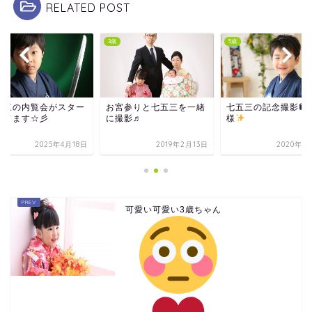
RELATED POST
3歳
5歳
五三の内覧会がスター
お宮参りと七五三を一緒
七五三の記念撮影
してます☆彡
に撮影♬
様
2025年4月18日
2019年2月13日
2020年1
可愛い可愛い3歳ちゃん