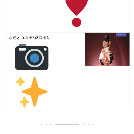
水色と白の振袖2着撮り