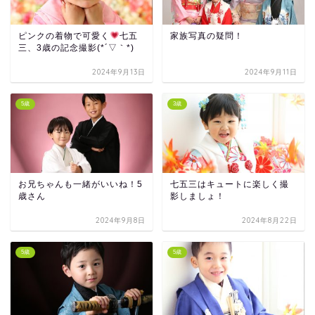
ピンクの着物で可愛く
七五
家族写真の疑問！
三、3歳の記念撮影(*´▽｀*)
2024年9月13日
2024年9月11日
5歳
3歳
お兄ちゃんも一緒がいいね！5
七五三はキュートに楽しく撮
歳さん
影しましょ！
2024年9月8日
2024年8月22日
5歳
5歳