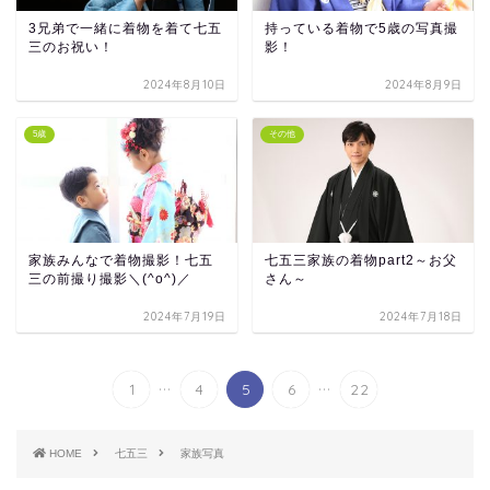
3兄弟で一緒に着物を着て七五
持っている着物で5歳の写真撮
三のお祝い！
影！
2024年8月10日
2024年8月9日
5歳
その他
家族みんなで着物撮影！七五
七五三家族の着物part2～お父
三の前撮り撮影＼(^o^)／
さん～
2024年7月19日
2024年7月18日
...
...
1
4
5
6
22
HOME
七五三
家族写真