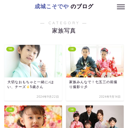
成城こそでや
のブログ
― CATEGORY ―
家族写真
5歳
3歳
大切なおもちゃと一緒に♪は
家族みんなで！七五三の前撮
い、チーズ
5歳さん
り撮影☆彡
2024年9月22日
2024年9月14日
3歳
3歳