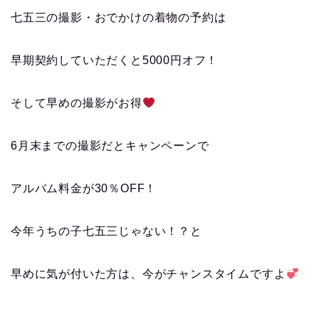
七五三の撮影・おでかけの着物の予約は
早期契約していただくと5000円オフ！
そして早めの撮影がお得
6月末までの撮影だとキャンペーンで
アルバム料金が30％OFF！
今年うちの子七五三じゃない！？と
早めに気が付いた方は、今がチャンスタイムですよ