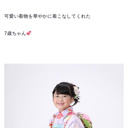
可愛い着物を華やかに着こなしてくれた
7歳ちゃん