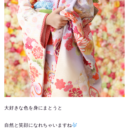
大好きな色を身にまとうと
自然と笑顔になれちゃいますね