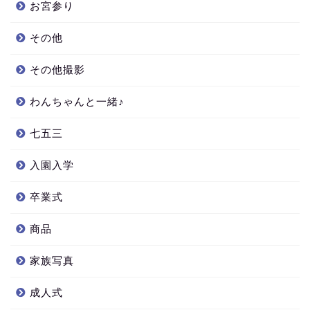
お宮参り
その他
その他撮影
わんちゃんと一緒♪
七五三
入園入学
卒業式
商品
家族写真
成人式