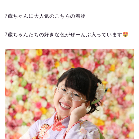
7歳ちゃんに大人気のこちらの着物
7歳ちゃんたちの好きな色がぜーんぶ入っています