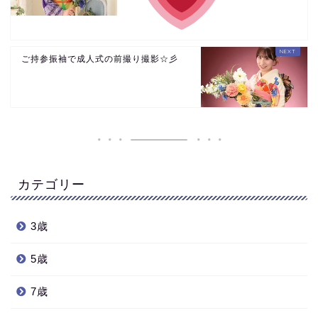
ご持参振袖で成人式の前撮り撮影☆彡
カテゴリー
3歳
5歳
7歳