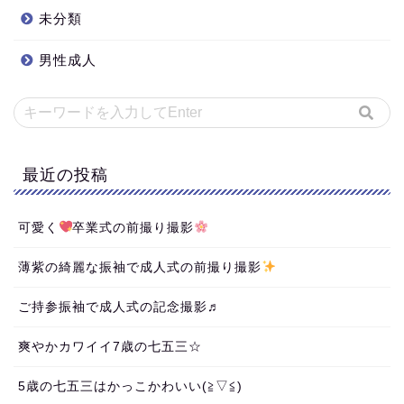
未分類
男性成人
最近の投稿
可愛く
卒業式の前撮り撮影
薄紫の綺麗な振袖で成人式の前撮り撮影
ご持参振袖で成人式の記念撮影♬
爽やかカワイイ7歳の七五三☆
5歳の七五三はかっこかわいい(≧▽≦)