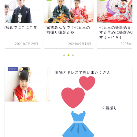
弟の写真でにこにこ笑
家族みんなで！七五三の
七五三の撮影始まっ
前撮り撮影☆彡
す☆早めに撮影がお
すよ～(*‘∀‘)
2021年7月29日
2024年9月14日
2023年5月
着物とドレスで思い出たくさん
２着撮り