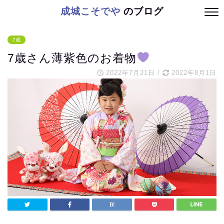
成城こそでや
のブログ
7歳
7歳さん薄紫色のお着物
2022年7月21日
/
2022年8月1日