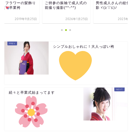
ライフラワーの髪飾り
ご持参の振袖で成人式の
男性成人さんの紋付
素敵
卒業袴
前撮り撮影(*^-^*)
影ヾ(≧▽≦)ﾉ
2019年9月25日
2026年1月25日
2023年2
シンプルおしゃれに！大人っぽい袴
続々と卒業式始まってます