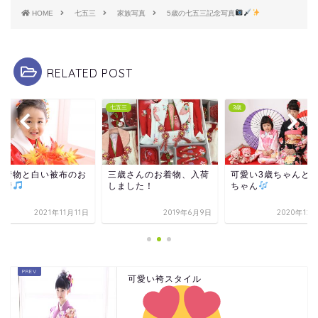
HOME
七五三
家族写真
5歳の七五三記念写真
RELATED POST
七五三
3歳
い着物と白い被布のお
三歳さんのお着物、入荷
可愛い3歳ちゃんと
い着
しました！
ちゃん
2021年11月11日
2019年6月9日
2020年12
可愛い袴スタイル