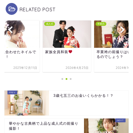
RELATED POST
式
成人式
卒業式
袖に合わせたネイルで
家族全員和装
卒業袴の前撮りはい
撮り！
るのでしょう？
2025年12月11日
2026年4月25日
2024年10
3歳七五三のお金いくらかかる！？
華やかな古典柄で上品な成人式の前撮り
撮影！