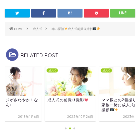
HOME
成人式
赤い振袖
成人式前撮り撮影
RELATED POST
式
成人式
成人式
レンジがさわやか！な
成人式の前撮り撮影
ママ振との2着撮り(*'
人さん♪
家族一緒に成人式前
撮影
2018年1月6日
2022年10月26日
2023年4月