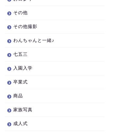
その他
その他撮影
わんちゃんと一緒♪
七五三
入園入学
卒業式
商品
家族写真
成人式