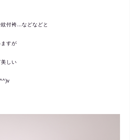
や紋付袴…などなどと
いますが
ど美しい
^)v