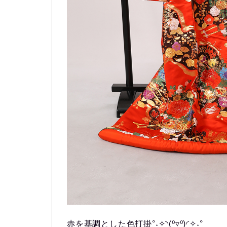
赤を基調とした色打掛°˖✧◝(⁰▿⁰)◜✧˖°