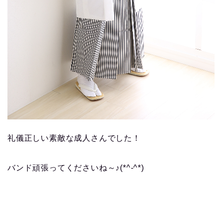
礼儀正しい素敵な成人さんでした！
バンド頑張ってくださいね～♪(*^-^*)