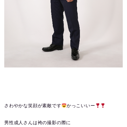
さわやかな笑顔が素敵です
かっこいいー
男性成人さんは袴の撮影の際に