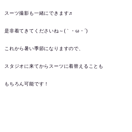
スーツ撮影も一緒にできます♬
是非着てきてくださいね～(｀・ω・´)ゞ
これから暑い季節になりますので、
スタジオに来てからスーツに着替えることも
もちろん可能です！