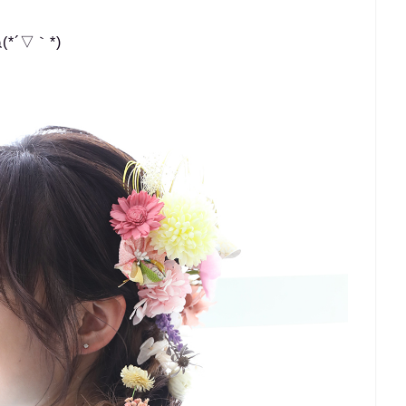
´▽｀*)