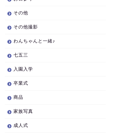
その他
その他撮影
わんちゃんと一緒♪
七五三
入園入学
卒業式
商品
家族写真
成人式