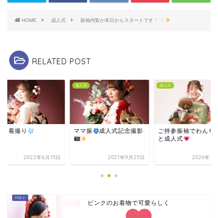
HOME
成人式
振袖内覧が本日からスタートです
RELATED POST
式
成人式
成人式
袖２着撮り
ママ振
成人式記念撮影
ご持参振袖でわんち
と成人式
2022年6月15日
2021年9月25日
2026年1
ピンクのお着物で可愛らしく