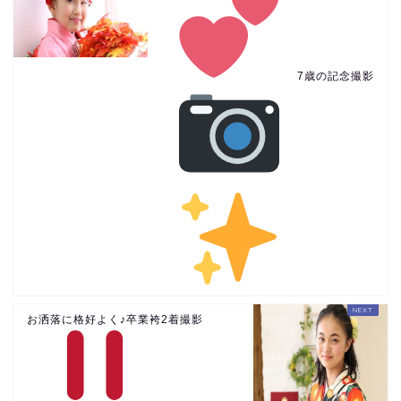
7歳の記念撮影
お洒落に格好よく♪卒業袴2着撮影