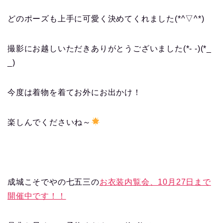
どのポーズも上手に可愛く決めてくれました(*^▽^*)
撮影にお越しいただきありがとうございました(*- -)(*_
_)
今度は着物を着てお外にお出かけ！
楽しんでくださいね～
成城こそでやの七五三の
お衣装内覧会、10月27日まで
開催中です！！