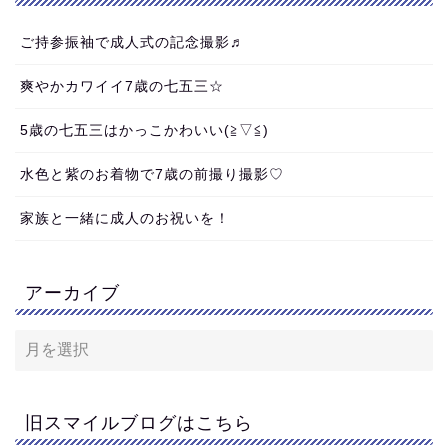
ご持参振袖で成人式の記念撮影♬
爽やかカワイイ7歳の七五三☆
5歳の七五三はかっこかわいい(≧▽≦)
水色と紫のお着物で7歳の前撮り撮影♡
家族と一緒に成人のお祝いを！
アーカイブ
旧スマイルブログはこちら