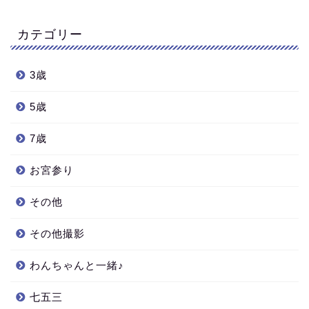
カテゴリー
3歳
5歳
7歳
お宮参り
その他
その他撮影
わんちゃんと一緒♪
七五三