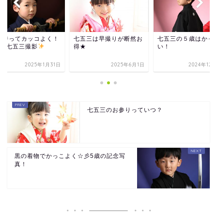
を持ってカッコよく！
七五三は早撮りが断然お
七五三の５歳はかっ
歳の七五三撮影
得★
い！
2025年1月31日
2025年6月1日
2024年12
七五三のお参りっていつ？
黒の着物でかっこよく☆彡5歳の記念写
真！