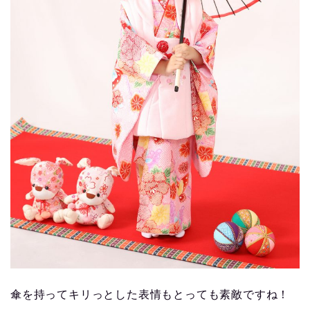
傘を持ってキリっとした表情もとっても素敵ですね！