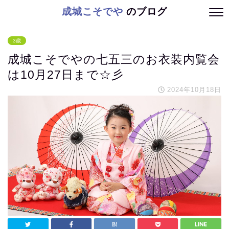
成城こそでや
のブログ
3歳
成城こそでやの七五三のお衣装内覧会
は10月27日まで☆彡
2024年10月18日