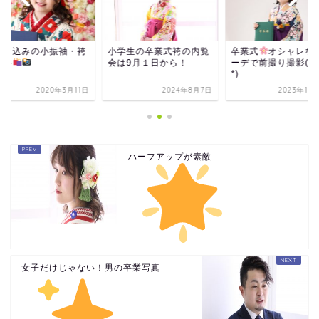
持ち込みの小振袖・袴
小学生の卒業式袴の内覧
卒業式
オシャレな
撮影
会は9月１日から！
ーデで前撮り撮影(*´
*)
2020年3月11日
2024年8月7日
2023年10
ハーフアップが素敵
女子だけじゃない！男の卒業写真