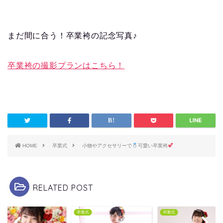
まだ間に合う！卒業袴の記念写真♪
卒業袴の撮影プランはこちら！
HOME
卒業式
小物やアクセサリーで
可愛い卒業袴
RELATED POST
式
卒業式
卒業式