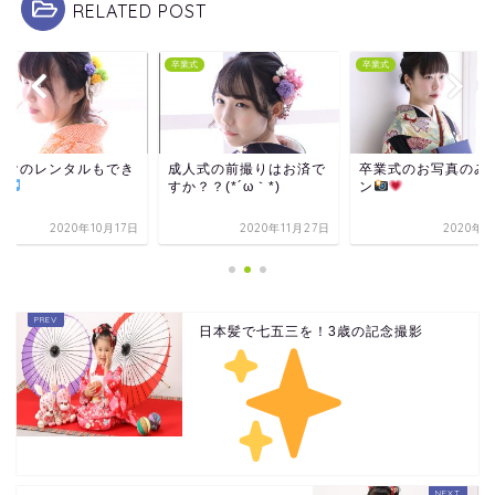
RELATED POST
式
卒業式
卒業式
だけのレンタルもでき
成人式の前撮りはお済で
卒業式のお写真のみ
す
すか？？(*´ω｀*)
ン
2020年10月17日
2020年11月27日
2020年3
日本髪で七五三を！3歳の記念撮影