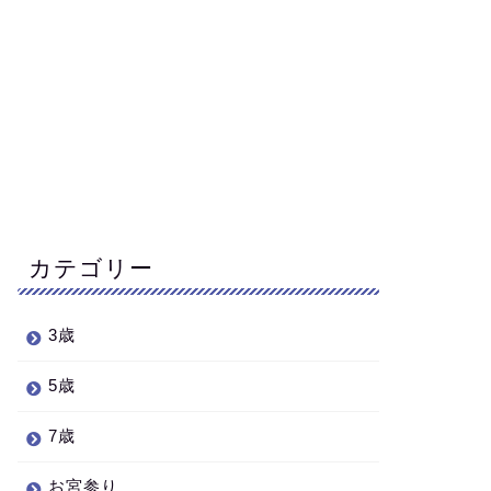
カテゴリー
3歳
5歳
7歳
お宮参り