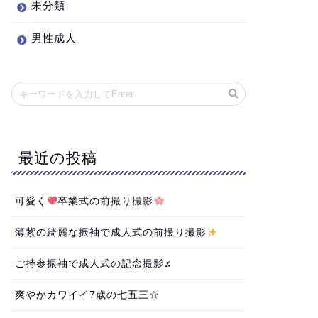
未分類
男性成人
最近の投稿
可愛く
卒業式の前撮り撮影
薄紫の綺麗な振袖で成人式の前撮り撮影
ご持参振袖で成人式の記念撮影♬
爽やかカワイイ7歳の七五三☆