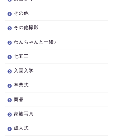
その他
その他撮影
わんちゃんと一緒♪
七五三
入園入学
卒業式
商品
家族写真
成人式