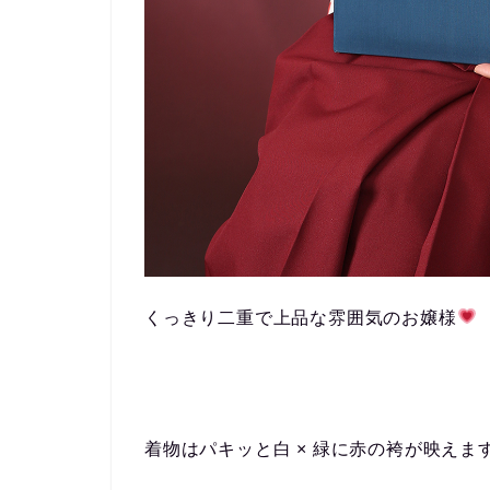
くっきり二重で上品な雰囲気のお嬢様
着物はパキッと白 × 緑に赤の袴が映えま