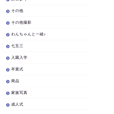
その他
その他撮影
わんちゃんと一緒♪
七五三
入園入学
卒業式
商品
家族写真
成人式