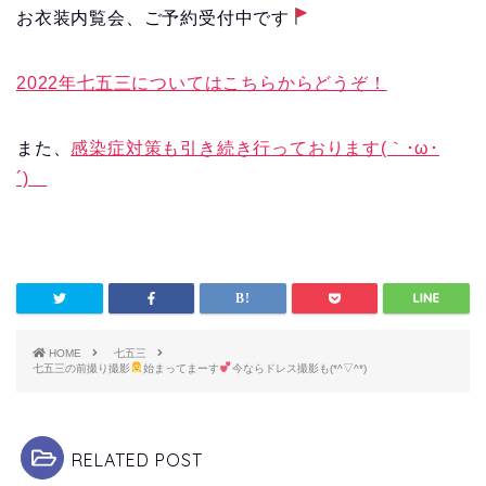
お衣装内覧会、ご予約受付中です
2022年七五三についてはこちらからどうぞ！
また、
感染症対策も引き続き行っております(｀･ω･
´)ゞ
HOME
七五三
七五三の前撮り撮影
始まってまーす
今ならドレス撮影も(*^▽^*)
RELATED POST