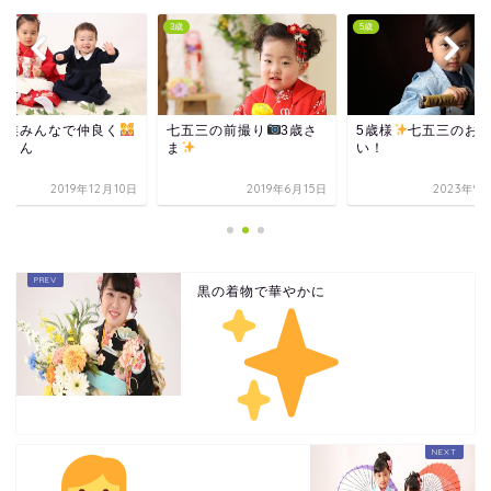
3歳
5歳
家族みんなで仲良く
七五三の前撮り
3歳さ
5歳様
七五三のお
歳さん
ま
い！
2019年12月10日
2019年6月15日
2023年9
黒の着物で華やかに