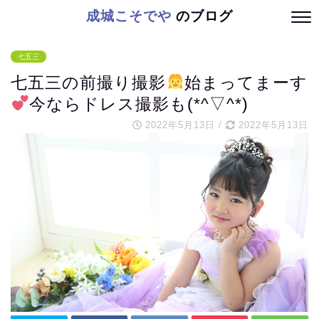
成城こそでや
のブログ
七五三
七五三の前撮り撮影
始まってまーす
今ならドレス撮影も(*^▽^*)
2022年5月13日
/
2022年5月13日