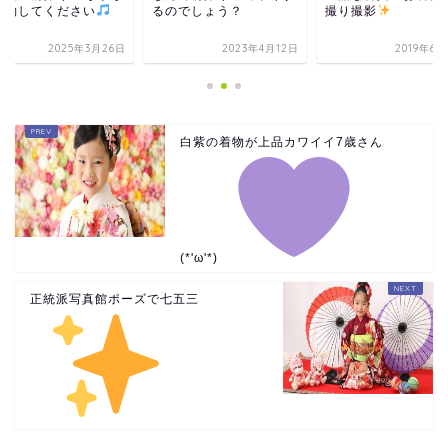
予約してください
るのでしょう？
撮り撮影
2025年3月26日
2023年4月12日
2019年6
白紫の着物が上品カワイイ7歳さん
(*'ω'*)
正統派写真館ポーズで七五三