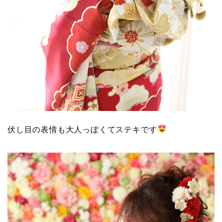
伏し目の表情も大人っぽくてステキです