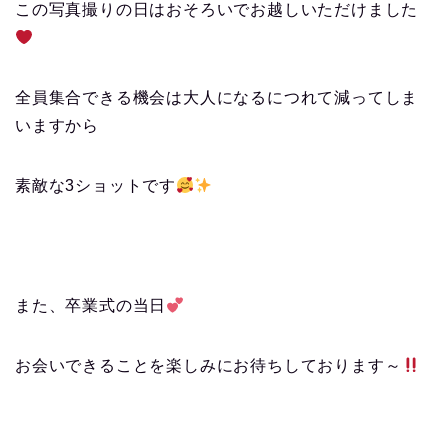
この写真撮りの日はおそろいでお越しいただけました
全員集合できる機会は大人になるにつれて減ってしま
いますから
素敵な3ショットです
また、卒業式の当日
お会いできることを楽しみにお待ちしております～