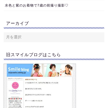
水色と紫のお着物で7歳の前撮り撮影♡
アーカイブ
旧スマイルブログはこちら