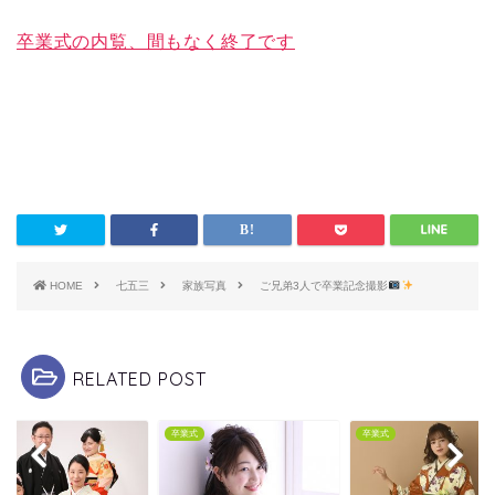
卒業式の内覧、間もなく終了です
HOME
七五三
家族写真
ご兄弟3人で卒業記念撮影
RELATED POST
卒業式
卒業式