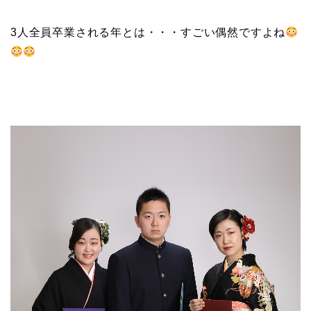
3人全員卒業される年とは・・・すごい偶然ですよね