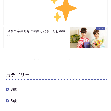
当社で卒業袴をご成約くださったお客様
へ
カテゴリー
3歳
5歳