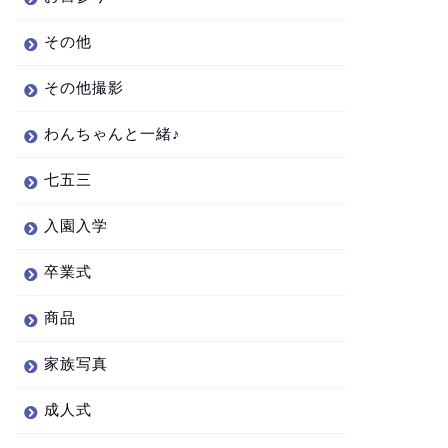
その他
その他撮影
わんちゃんと一緒♪
七五三
入園入学
卒業式
商品
家族写真
成人式