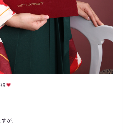
嬢様
ですが、