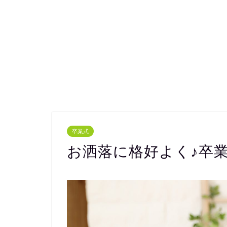
卒業式
お洒落に格好よく♪卒業