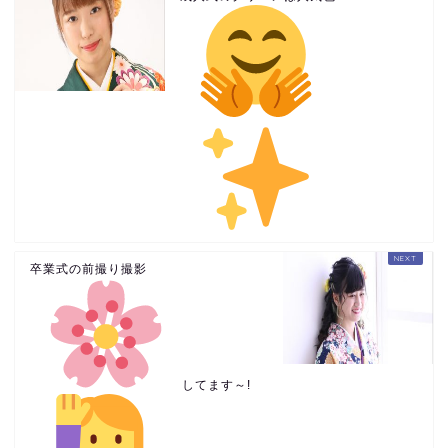
卒業式の前撮り撮影
してます～!